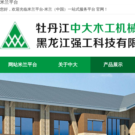
米兰平台
您好，欢迎光临米兰平台-米兰（中国）一站式服务平台 官网！
网站米兰平台
关于中大
产品展示