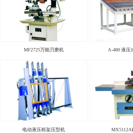
MF2725万能刃磨机
A-480 
电动液压框架压型机
MX511