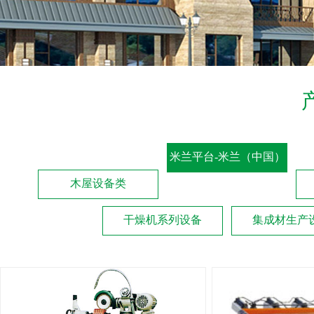
米兰平台-米兰（中国）
木屋设备类
一站式服务平台
干燥机系列设备
集成材生产