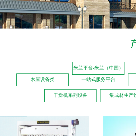
米兰平台-米兰（中国）
木屋设备类
一站式服务平台
干燥机系列设备
集成材生产