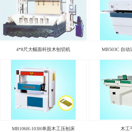
4*8尺大幅面科技木刨切机
MB503C 
MB106H-103H单面木工压刨床
木工