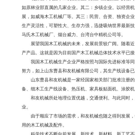
如原林业部直属的几家企业。其二：乡镇企业。以经营机
展，如威海木工机械厂等。其三：民营、合资、独资企业
生产灵活性，可塑性大、生存力强，迅捷吸纳世界最新技
马氏木工机械厂、烟台威力、台湾台中精机公司等。
展望我国木工机械的未来，发展前景较广阔。随着近几
产产品。这就是因为目前国产木工机械总体技术水平已接
我国木工机械生产企业严格按照与国际先进标准等同的
努力，如上山东曹县和友机械有限公司，其生产线设备已
山东曹县和友机械是一家经国家相关部门批准注册的企
备、细木工生产线设备、热压机、家具板贴面机、涂胶机
和友机械所处地理位置优越，交通便利。与此同时，先
业。
由于顺应了市场的需求，和友机械也随之得到发展，销
用的木工机械及配件。
科学技术不断向前发展，新技术、新材料、新工艺不断