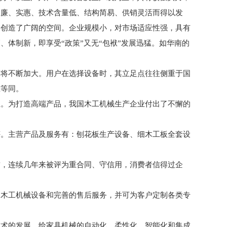
价廉、实惠、技术含量低、结构简易、供销灵活而得以发
展创造了广阔的空间。企业规模小，对市场适应性强，具有
体制新，即享受“政策”又无“包袱”发展迅猛。如华南的
将不断加大。用户在选择设备时，其立足点往往侧重于国
准等同。
。为打造高端产品，我国木工机械生产企业付出了不懈的
。主营产品及服务有：刨花板生产设备、细木工板全套设
，连续几年来被评为重合同、守信用，消费者信得过企
木工机械设备和完善的售后服务，并可为客户定制各类专
术的发展，给家具机械的自动化、柔性化、智能化和集成